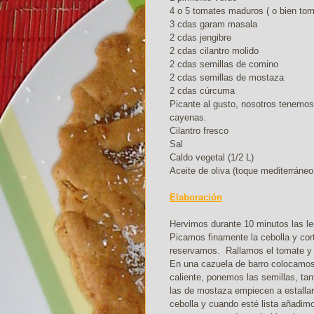
4 o 5 tomates maduros ( o bien toma
3 cdas garam masala
2 cdas jengibre
2 cdas cilantro molido
2 cdas semillas de comino
2 cdas semillas de mostaza
2 cdas cúrcuma
Picante al gusto, nosotros tenemos
cayenas.
Cilantro fresco
Sal
Caldo vegetal (1/2 L)
Aceite de oliva (toque mediterráneo
Elaboración
Hervimos durante 10 minutos las le
Picamos finamente la cebolla y co
reservamos. Rallamos el tomate y 
En una cazuela de barro colocamos 
caliente, ponemos las semillas, t
las de mostaza empiecen a estalla
cebolla y cuando esté lista añadi