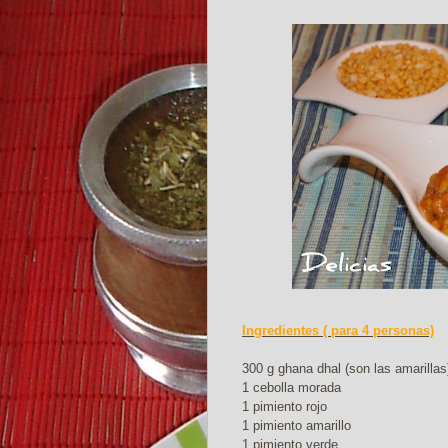
Ingredientes ( para 4 personas)
300 g ghana dhal (son las amarillas
1 cebolla morada
1 pimiento rojo
1 pimiento amarillo
1 pimiento verde