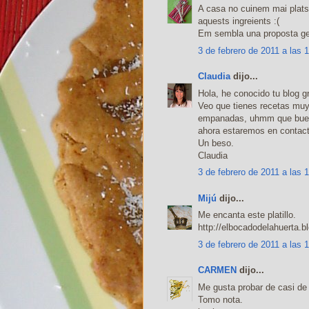
A casa no cuinem mai plats 
aquests ingreients :(
Em sembla una proposta genia
3 de febrero de 2011 a las 
Claudia
dijo...
Hola, he conocido tu blog gr
Veo que tienes recetas muy
empanadas, uhmm que bueno
ahora estaremos en contact
Un beso.
Claudia
3 de febrero de 2011 a las 
Mijú
dijo...
Me encanta este platillo.
http://elbocadodelahuerta.b
3 de febrero de 2011 a las 
CARMEN
dijo...
Me gusta probar de casi de
Tomo nota.