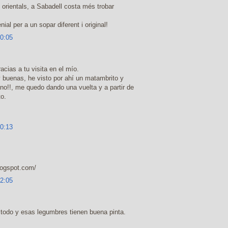
orientals, a Sabadell costa més trobar
l per a un sopar diferent i original!
10:05
acias a tu visita en el mío.
 buenas, he visto por ahí un matambrito y
!!, me quedo dando una vuelta y a partir de
o.
10:13
logspot.com/
12:05
 todo y esas legumbres tienen buena pinta.