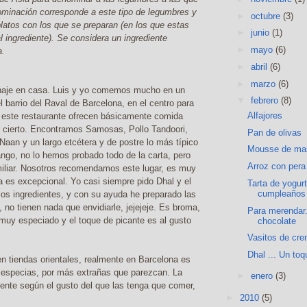
nominación corresponde a este tipo de legumbres y
►
octubre
(3)
latos con los que se preparan (en los que estas
►
junio
(1)
l ingrediente). Se considera un ingrediente
►
mayo
(6)
a.
►
abril
(6)
►
marzo
(6)
naje en casa. Luis y yo comemos mucho en un
▼
febrero
(8)
l barrio del Raval de Barcelona, en el centro para
Alfajores
 este restaurante ofrecen básicamente comida
or cierto. Encontramos Samosas, Pollo Tandoori,
Pan de olivas
Naan y un largo etcétera y de postre lo más típico
Mousse de ma
go, no lo hemos probado todo de la carta, pero
Arroz con pera
miliar. Nosotros recomendamos este lugar, es muy
da es excepcional. Yo casi siempre pido Dhal y el
Tarta de yogurt
cumpleaños 
 los ingredientes, y con su ayuda he preparado las
o tienen nada que envidiarle, jejejeje. Es broma,
Para merendar.
muy especiado y el toque de picante es al gusto
chocolate
Vasitos de cre
Dhal ... Un toqu
n tiendas orientales, realmente en Barcelona es
e especias, por más extrañas que parezcan. La
►
enero
(3)
mente según el gusto del que las tenga que comer,
►
2010
(5)