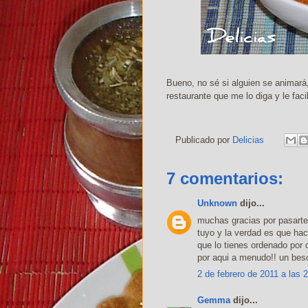
Bueno, no sé si alguien se animará, 
restaurante que me lo diga y le facil
Publicado por
Delicias
7 comentarios:
Unknown
dijo...
muchas gracias por pasarte
tuyo y la verdad es que ha
que lo tienes ordenado por c
por aqui a menudo!! un beso
2 de febrero de 2011 a las 
Gemma
dijo...