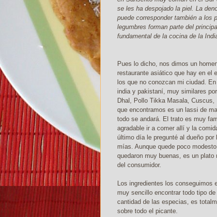
se les ha despojado la piel. La de
puede corresponder también a los p
legumbres forman parte del principa
fundamental de la cocina de la Indi
Pues lo dicho, nos dimos un home
restaurante asiático que hay en el e
los que no conozcan mi ciudad. En
india y pakistaní, muy similares p
Dhal, Pollo Tikka Masala, Cuscus, 
que encontramos es un lassi de man
todo se andará. El trato es muy fa
agradable ir a comer allí y la comi
último día le pregunté al dueño por
mías. Aunque quede poco modesto, n
quedaron muy buenas, es un plato 
del consumidor.
Los ingredientes los conseguimos e
muy sencillo encontrar todo tipo d
cantidad de las especias, es total
sobre todo el picante.