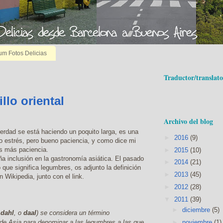
um Fotos Delicias
Traductor/translato
llo oriental
Archivo del blog
erdad se está haciendo un poquito larga, es una
►
2016
(9)
 estrés, pero bueno paciencia, y como dice mi
s más paciencia.
►
2015
(10)
a inclusión en la gastronomía asiática. El pasado
►
2014
(21)
que significa legumbres, os adjunto la definición
►
2013
(45)
Wikipedia, junto con el link.
►
2012
(28)
▼
2011
(39)
►
diciembre
(5)
,
dahl
, o
daal
) se considera un término
►
noviembre
(1)
de Asia para denominar a las legumbres a las que