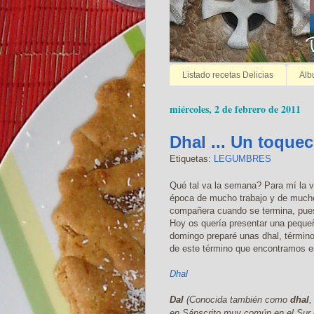
Listado recetas Delicias
Alb
miércoles, 2 de febrero de 2011
Dhal ... Un toqueci
Etiquetas:
LEGUMBRES
Qué tal va la semana? Para mí la v
época de mucho trabajo y de mucho
compañera cuando se termina, pue
Hoy os quería presentar una pequeñ
domingo preparé unas dhal, término 
de este término que encontramos en 
Dhal
Dal
(Conocida también como
dhal
en Sánscrito muy común en el Sur 