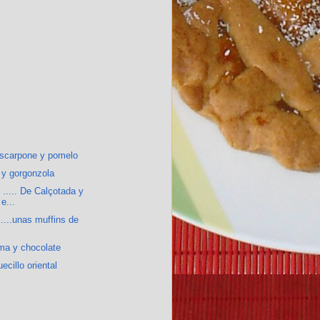
scarpone y pomelo
 y gorgonzola
 ..... De Calçotada y
e...
....unas muffins de
ma y chocolate
ecillo oriental